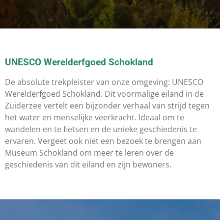
UNESCO Werelderfgoed Schokland
De absolute trekpleister van onze omgeving: UNESCO
Werelderfgoed Schokland. Dit voormalige eiland in de
Zuiderzee vertelt een bijzonder verhaal van strijd tegen
het water en menselijke veerkracht. Ideaal om te
wandelen en te fietsen en de unieke geschiedenis te
ervaren. Vergeet ook niet een bezoek te brengen aan
Museum Schokland om meer te leren over de
geschiedenis van dit eiland en zijn bewoners.