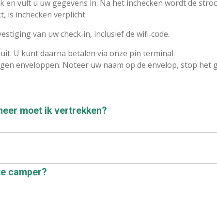
k en vult u uw gegevens in. Na het inchecken wordt de str
, is inchecken verplicht.
stiging van uw check‑in, inclusief de wifi‑code.
uit. U kunt daarna betalen via onze pin terminal.
 liggen enveloppen. Noteer uw naam op de envelop, stop het 
neer moet ik vertrekken?
ote camper?