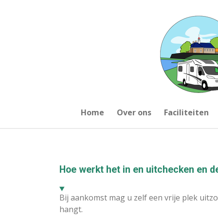
Ga
direct
naar
de
hoofdinhoud
Home
Over ons
Faciliteiten
Hoe werkt het in en uitchecken en d
Bij aankomst mag u zelf een vrije plek uit
hangt.